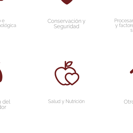
o e
Conservación y
Procesam
nológica
y factor
Seguridad
s
 del
Salud y Nutrición
Otr
dor