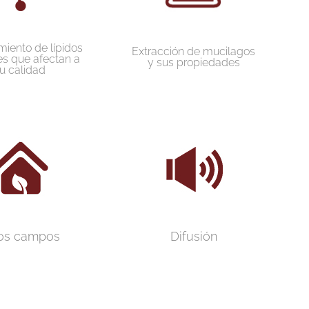
iento de lípidos
Extracción de mucilagos
es que afectan a
y sus propiedades
u calidad
os campos
Difusión