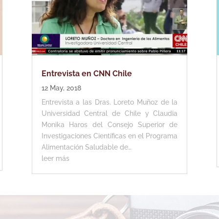
Entrevista en CNN Chile
12 May, 2018
Entrevista a las Dras. Loreto Muñoz de la
Universidad Central de Chile y Claudia
Monika Haros del Consejo Superior de
Investigaciones Científicas en el Programa
Alimentación Saludable de…
leer más