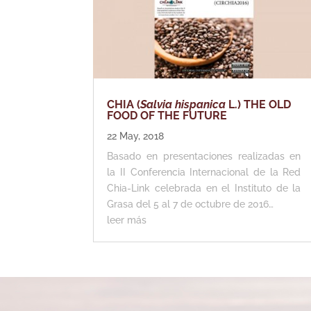
CHIA (
Salvia hispanica
L.) THE OLD
FOOD OF THE FUTURE
22 May, 2018
Basado en presentaciones realizadas en
la II Conferencia Internacional de la Red
Chia-Link celebrada en el Instituto de la
Grasa del 5 al 7 de octubre de 2016…
leer más