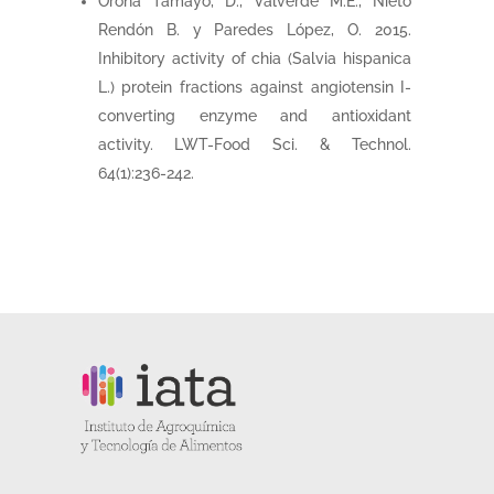
Orona Tamayo, D., Valverde M.E., Nieto
Rendón B. y Paredes López, O. 2015.
Inhibitory activity of chia (Salvia hispanica
L.) protein fractions against angiotensin I-
converting enzyme and antioxidant
activity. LWT-Food Sci. & Technol.
64(1):236-242.