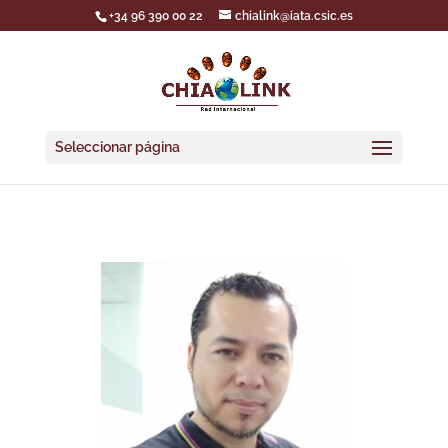
+34 96 390 00 22
chialink@iata.csic.es
Seleccionar página