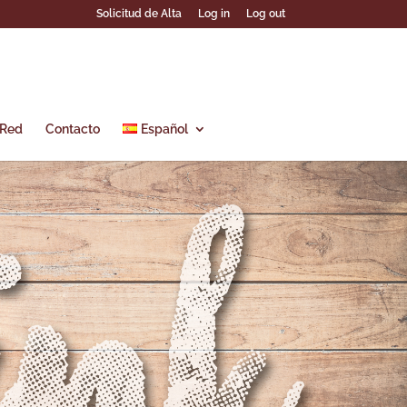
Solicitud de Alta
Log in
Log out
 Red
Contacto
Español