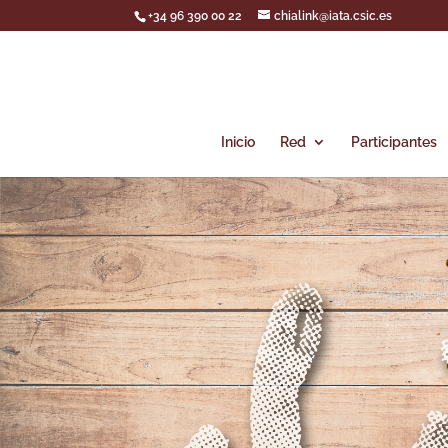
+34 96 390 00 22
chialink@iata.csic.es
Inicio
Red
Participantes