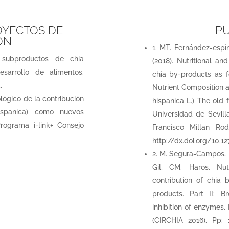
OYECTOS DE
PU
ÓN
1. MT. Fernández-espi
e subproductos de chia
(2018). Nutritional an
esarrollo de alimentos.
chia by-products as f
.
Nutrient Composition an
ológico de la contribución
hispanica L.) The old f
ispanica) como nuevos
Universidad de Sevill
Programa i-link+ Consejo
Francisco Millan Rodr
.
http://dx.doi.org/10.
2. M. Segura-Campos, E
Gil, CM. Haros. Nut
contribution of chia 
products. Part II: B
inhibition of enzymes. 
(CIRCHIA 2016). Pp: 1