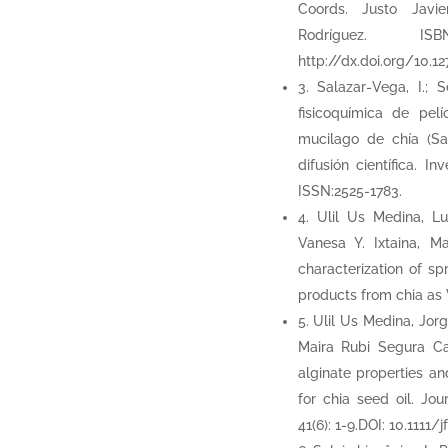
Coords. Justo Javie
Rodríguez. ISBN
http://dx.doi.org/10.
3. Salazar-Vega, I.; 
fisicoquímica de pel
mucilago de chía (Sal
difusión científica. In
ISSN:2525-1783.
4. Ulil Us Medina, L
Vanesa Y. Ixtaina, M
characterization of sp
products from chia as 
5. Ulil Us Medina, Jor
Maira Rubi Segura Ca
alginate properties a
for chia seed oil. Jo
41(6): 1-9.DOI: 10.1111