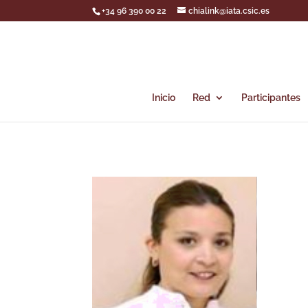
+34 96 390 00 22
chialink@iata.csic.es
Inicio
Red
Participantes