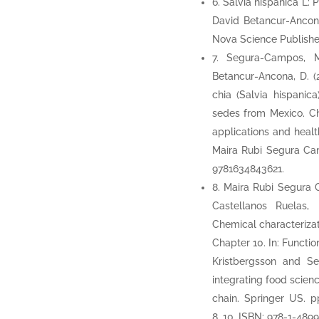
6. Salvia hispânica L: 
David Betancur-Ancon
Nova Science Publishe
7. Segura-Campos, M.
Betancur-Ancona, D. (
chia (Salvia hispani
sedes from Mexico. Cha
applications and heal
Maira Rubi Segura Ca
9781634843621.
8. Maira Rubi Segura 
Castellanos Ruelas,
Chemical characterizati
Chapter 10. In: Functio
Kristbergsson and Se
integrating food scien
chain. Springer US. p
8_10. ISBN: 978-1-4899