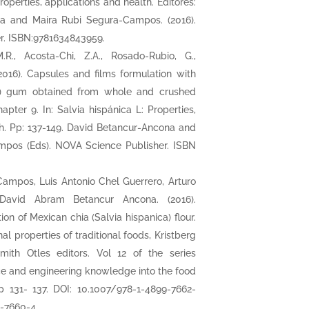
Properties, applications and health. Editores:
a and Maira Rubi Segura-Campos. (2016).
r. ISBN:9781634843959.
R., Acosta-Chi, Z.A., Rosado-Rubio, G.,
2016). Capsules and films formulation with
ca) gum obtained from whole and crushed
pter 9. In: Salvia hispánica L: Properties,
th. Pp: 137-149. David Betancur-Ancona and
mpos (Eds). NOVA Science Publisher. ISBN
Campos, Luis Antonio Chel Guerrero, Arturo
 David Abram Betancur Ancona. (2016).
on of Mexican chia (Salvia hispanica) flour.
nal properties of traditional foods, Kristberg
mith Otles editors. Vol 12 of the series
ce and engineering knowledge into the food
p 131- 137. DOI: 10.1007/978-1-4899-7662-
-7660-4.