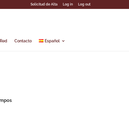
Solicitud de Alta
Log in
Log out
 Red
Contacto
Español
ampos
.