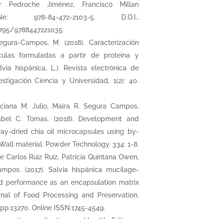
r Pedroche Jiménez, Francisco Millan
e: 978-84-472-2103-5. D.O.I.:
12795/9788447221035.
Segura-Campos, M. (2018). Caracterización
ículas formuladas a partir de proteína y
via hispánica, L.). Revista electrónica de
vestigación Ciencia y Universidad, 1(2): 40.
uciana M. Julio, Maira R. Segura Campos,
abel C. Tomas. (2018). Development and
ray-dried chia oil microcapsules using by-
Wall material. Powder Technology. 334: 1-8.
ge Carlos Ruiz Ruiz, Patricia Quintana Owen,
mpos. (2017). Salvia hispánica mucilage-
nd performance as an encapsulation matrix
urnal of Food Processing and Preservation.
/jfpp.13270. Online ISSN:1745-4549.