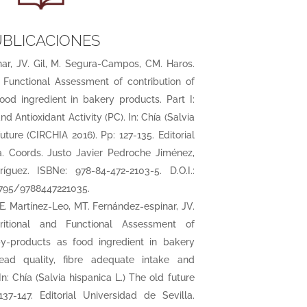
BLICACIONES
nar, JV. Gil, M. Segura-Campos, CM. Haros.
d Functional Assessment of contribution of
ood ingredient in bakery products. Part I:
d Antioxidant Activity (PC). In: Chía (Salvia
uture (CIRCHIA 2016). Pp: 127-135. Editorial
a. Coords. Justo Javier Pedroche Jiménez,
íguez. ISBNe: 978-84-472-2103-5. D.O.I.:
12795/9788447221035.
. Martínez-Leo, MT. Fernández-espinar, JV.
ritional and Functional Assessment of
by-products as food ingredient in bakery
read quality, fibre adequate intake and
In: Chía (Salvia hispanica L.) The old future
37-147. Editorial Universidad de Sevilla.